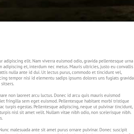
r adipiscing elit. Nam viverra euismod odio, gravida pellentesque urna
in adipiscing et, interdum nec metus. Mauris ultricies, justo eu convallis
mattis nulla ante id dui. Ut lectus purus, commodo et tincidunt vel,
cing tempor nisi id elementu sadips ipsums dolores uns fugiats gravida
sitsers.
nare non laoreet arcu luctus. Donec id arcu quis mauris euismod
iet fringilla sem eget euismod. Pellentesque habitant morbi tristique
c turpis egestas. Pellentesque adipiscing, neque ut pulvinar tincidunt,
rpis nisl sit amet velit. Nullam vitae nibh odio, non scelerisque nibh.
s.
. Nunc malesuada ante sit amet purus ornare pulvinar. Donec suscipit