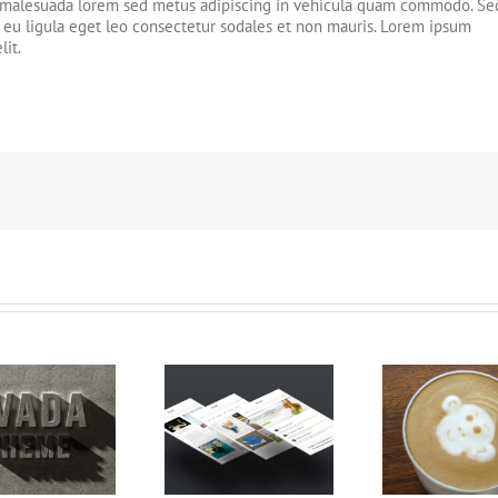
r malesuada lorem sed metus adipiscing in vehicula quam commodo. Se
eu ligula eget leo consectetur sodales et non mauris. Lorem ipsum
lit.
Nam Viverra
Su
Proin Sodales Quam
Euismod
Pha