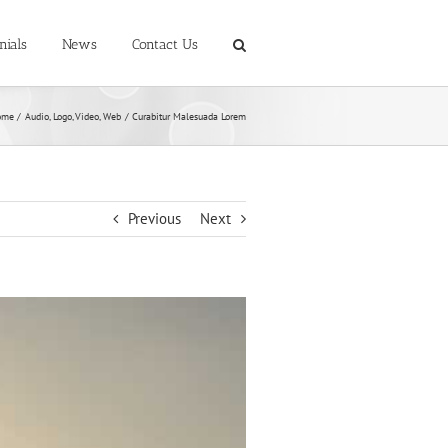
nials
News
Contact Us
ome
Audio
Logo
Video
Web
Curabitur Malesuada Lorem
Previous
Next