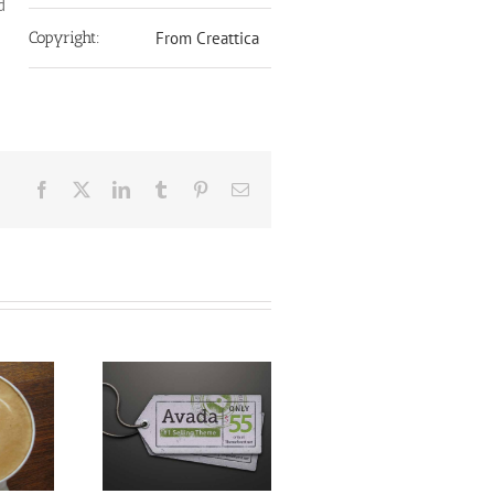
d
Copyright:
From Creattica
Facebook
X
LinkedIn
Tumblr
Pinterest
Email
spendisse
Donec Ornare Turpis
Mauris Fringill
retra Urna
Eget
Voluts