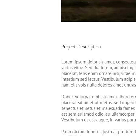
Project Description
Lorem ipsum dolor sit amet, consectetu
varius vitae. Sed dui lorem, adipiscing 
placerat, felis enim ornare nisi, vitae 
interdum sed lectus. Vestibulum adipis
nam elit vols nulla dolores amet untras 
Donec volutpat nibh sit amet libero or
placerat sit amet ut metus. Sed imperd
senectus et netus et malesuada fames a
est sem euismod odio, eu ullamcorper tu
Vestibulum ut est augue, in varius puru
Proin dictum lobortis justo at pretium