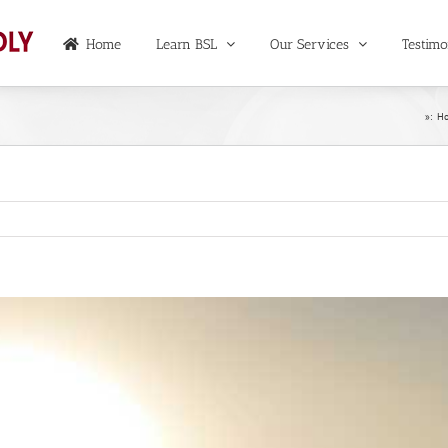
Home
Learn BSL
Our Services
Testimo
»:
H