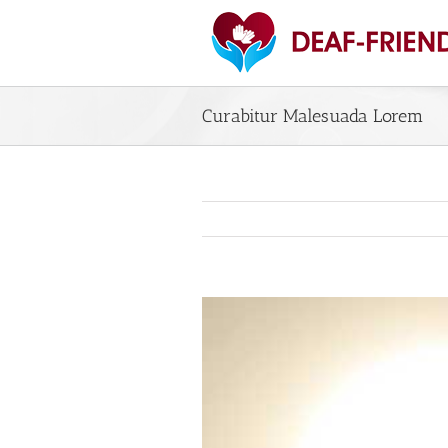
Skip
to
content
Curabitur Malesuada Lorem
View
Larger
Image